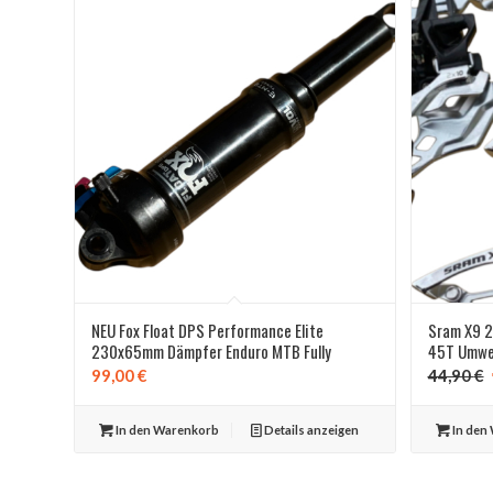
NEU Fox Float DPS Performance Elite
Sram X9 2
230x65mm Dämpfer Enduro MTB Fully
45T Umwe
99,00
€
44,90
€
In den Warenkorb
Details anzeigen
In den