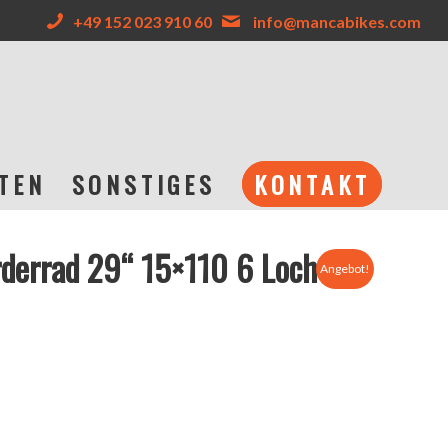
+49 152 023 910 60
info@mancabikes.com
TEN
SONSTIGES
KONTAKT
derrad 29“ 15×110 6 Loch
Angebot!