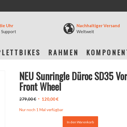
die Uhr
Nachhaltiger Versand
 Support
Weltweit
LETTBIKES
RAHMEN
KOMPONEN
NEU Sunringle Düroc SD35 Vor
Front Wheel
Ursprünglicher
Aktueller
279,00
€
120,00
€
Preis
Preis
Nur noch 1 Mal verfügbar
war:
ist:
279,00 €
120,00 €.
In den Warenkorb