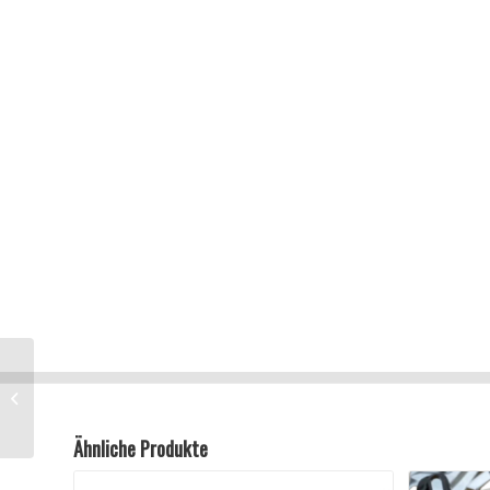
NEU Shimano MT620
Laufradsatz 27,5
12×148 15×110
Centerlock Wheelset...
Ähnliche Produkte