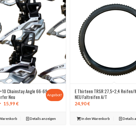
×10 Chainstay Angle 66-69
E Thirteen TRSR 27,5×2,4 Reifen/
Angebot!
rfer Neu
NEU Faltreifen A/T
Ursprünglicher
Aktueller
15,99
€
24,90
€
Preis
Preis
war:
ist:
 Warenkorb
Details anzeigen
In den Warenkorb
Details 
44,90 €
15,99 €.