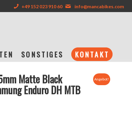
+49 152 023 910 60
info@mancabikes.com
TEN
SONSTIGES
KONTAKT
5mm Matte Black
Angebot!
mmung Enduro DH MTB