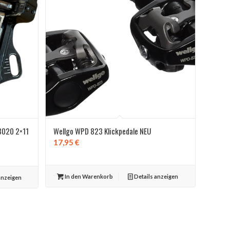
8020 2×11
Wellgo WPD 823 Klickpedale NEU
17,95
€
In den Warenkorb
Details anzeigen
anzeigen