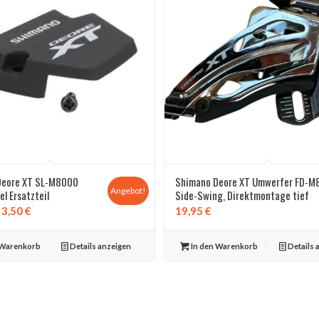
Deore XT SL-M8000
Shimano Deore XT Umwerfer FD-M
Angebot!
l Ersatzteil
Side-Swing, Direktmontage tief
sprünglicher
Aktueller
3,50
€
19,95
€
eis
Preis
r:
ist:
 Warenkorb
Details anzeigen
In den Warenkorb
Details 
99 €
3,50 €.