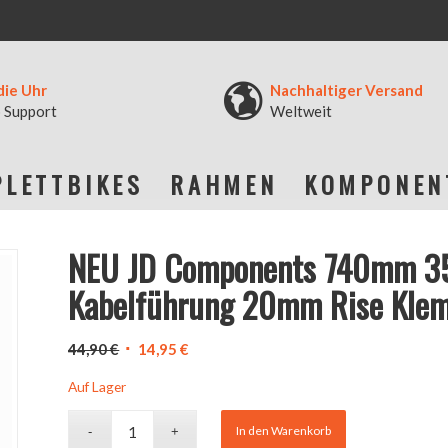
die Uhr
Nachhaltiger Versand
 Support
Weltweit
LETTBIKES
RAHMEN
KOMPONEN
NEU JD Components 740mm 3
Kabelführung 20mm Rise Kle
Ursprünglicher
Aktueller
44,90
€
14,95
€
Preis
Preis
Auf Lager
war:
ist:
44,90 €
14,95 €.
In den Warenkorb