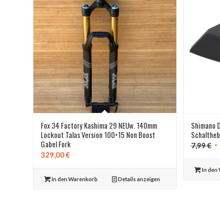
Fox 34 Factory Kashima 29 NEUw. 140mm
Shimano 
Lockout Talas Version 100×15 Non Boost
Schalthebe
Gabel Fork
Ur
7,99
€
329,00
€
Pr
wa
In den
In den Warenkorb
Details anzeigen
7,