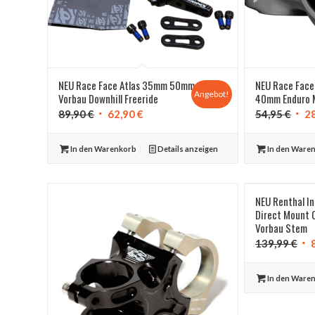
NEU Race Face Atlas 35mm 50mm
NEU Race Face
Angebot!
Vorbau Downhill Freeride
40mm Enduro
Ursprünglicher
Aktueller
Ursp
89,90
€
62,90
€
54,95
€
2
Preis
Preis
Prei
war:
ist:
war:
In den Warenkorb
Details anzeigen
In den Ware
89,90 €
62,90 €.
54,9
NEU Renthal 
Direct Mount 0
Vorbau Stem
Urs
139,99
€
Pre
war
In den Ware
139