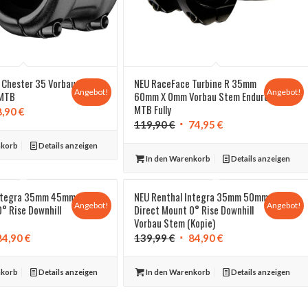
 Chester 35 Vorbau
NEU RaceFace Turbine R 35mm
Angebot!
Angebot!
 MTB
60mm X 0mm Vorbau Stem Enduro
MTB Fully
rünglicher
Aktueller
8,90
€
Ursprünglicher
Aktueller
119,90
€
74,95
€
s
Preis
Preis
Preis
ist:
nkorb
Details anzeigen
war:
ist:
5 €
28,90 €.
In den Warenkorb
Details anzeigen
119,90 €
74,95 €.
Integra 35mm 45mm
NEU Renthal Integra 35mm 50mm
Angebot!
Angebot!
° Rise Downhill
Direct Mount 0° Rise Downhill
Vorbau Stem (Kopie)
prünglicher
Aktueller
Ursprünglicher
Aktueller
84,90
€
139,99
€
84,90
€
is
Preis
Preis
Preis
:
ist:
war:
ist:
nkorb
Details anzeigen
In den Warenkorb
Details anzeigen
,99 €
84,90 €.
139,99 €
84,90 €.