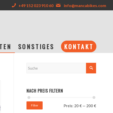
+49 152 023 910 60
info@mancabikes.com
TEN
SONSTIGES
KONTAKT
NACH PREIS FILTERN
Filter
Preis:
20 €
—
200 €