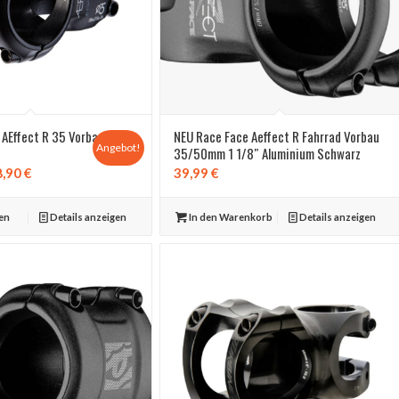
 AEffect R 35 Vorbau
NEU Race Face Aeffect R Fahrrad Vorbau
Angebot!
35/50mm 1 1/8″ Aluminium Schwarz
rünglicher
Aktueller
8,90
€
39,99
€
s
Preis
ist:
en
Details anzeigen
In den Warenkorb
Details anzeigen
0 €
38,90 €.