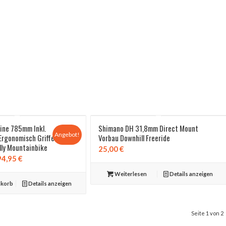
ine 785mm Inkl.
Shimano DH 31,8mm Direct Mount
Angebot!
rgonomisch Griffe
Vorbau Downhill Freeride
lly Mountainbike
25,00
€
prünglicher
Aktueller
94,95
€
is
Preis
Weiterlesen
Details anzeigen
:
ist:
nkorb
Details anzeigen
,99 €
94,95 €.
Seite 1 von 2