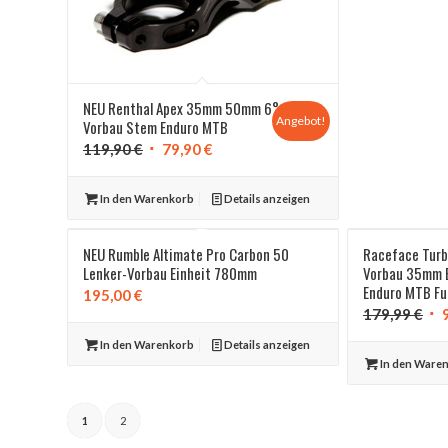
NEU Renthal Apex 35mm 50mm 6°
Angebot!
Vorbau Stem Enduro MTB
Ursprünglicher
Aktueller
119,90
€
79,90
€
Preis
Preis
war:
ist:
In den Warenkorb
Details anzeigen
119,90 €
79,90 €.
NEU Rumble Altimate Pro Carbon 50
Raceface Turb
Lenker-Vorbau Einheit 780mm
Vorbau 35mm E
Enduro MTB Fu
195,00
€
Urs
179,99
€
Pre
In den Warenkorb
Details anzeigen
war
In den Ware
179
1
2