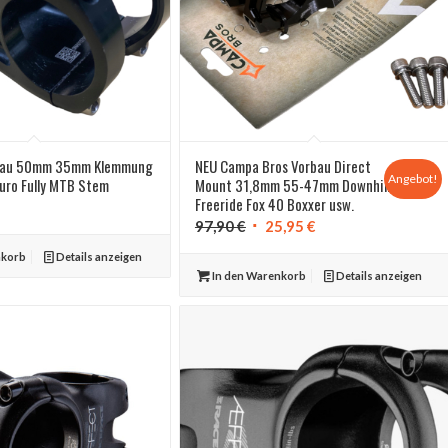
orbau 50mm 35mm Klemmung
NEU Campa Bros Vorbau Direct
Angebot!
uro Fully MTB Stem
Mount 31,8mm 55-47mm Downhill
Freeride Fox 40 Boxxer usw.
Ursprünglicher
Aktueller
97,90
€
25,95
€
Preis
Preis
nkorb
Details anzeigen
war:
ist:
In den Warenkorb
Details anzeigen
97,90 €
25,95 €.