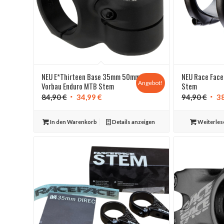
NEU E*Thirteen Base 35mm 50mm
NEU Race Face
Angebot!
Vorbau Enduro MTB Stem
Stem
Ursprünglicher
Aktueller
Ursp
84,90
€
34,99
€
94,90
€
3
Preis
Preis
Prei
war:
ist:
war:
In den Warenkorb
Details anzeigen
Weiterles
84,90 €
34,99 €.
94,9