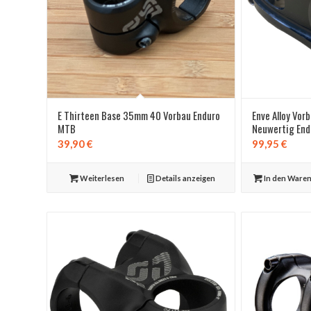
E Thirteen Base 35mm 40 Vorbau Enduro
Enve Alloy V
MTB
Neuwertig End
39,90
€
99,95
€
Weiterlesen
Details anzeigen
In den Ware