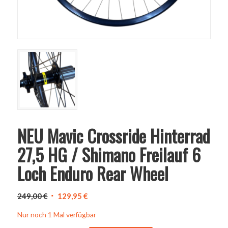
NEU Mavic Crossride Hinterrad
27,5 HG / Shimano Freilauf 6
Loch Enduro Rear Wheel
Ursprünglicher
Aktueller
249,00
€
129,95
€
Preis
Preis
Nur noch 1 Mal verfügbar
war:
ist: