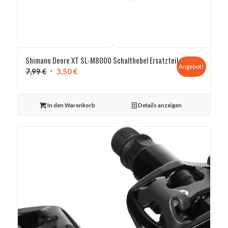
Shimano Deore XT SL-M8000 Schalthebel Ersatzteil
Angebot!
Ursprünglicher
Aktueller
7,99
€
3,50
€
Preis
Preis
war:
ist:
In den Warenkorb
Details anzeigen
7,99 €
3,50 €.