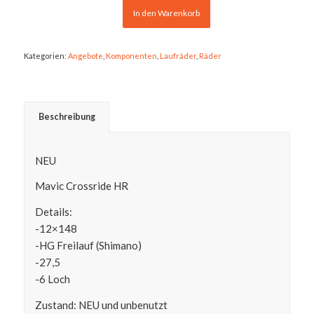
249,00 €
129,95 €.
In den Warenkorb
Kategorien:
Angebote
,
Komponenten
,
Laufräder
,
Räder
Beschreibung
NEU
Mavic Crossride HR
Details:
-12×148
-HG Freilauf (Shimano)
-27,5
-6 Loch
Zustand: NEU und unbenutzt