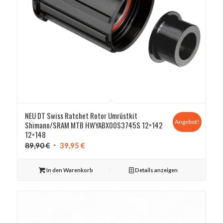
NEU DT Swiss Ratchet Rotor Umrüstkit
Angebot!
Shimano/SRAM MTB HWYABX00S3745S 12×142
12×148
Ursprünglicher
Aktueller
89,90
€
39,95
€
Preis
Preis
war:
ist:
In den Warenkorb
Details anzeigen
89,90 €
39,95 €.