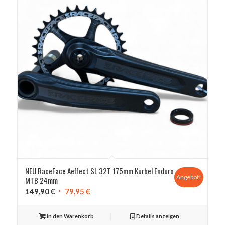
NEU RaceFace Aeffect SL 32T 175mm Kurbel Enduro
Angebot!
MTB 24mm
Ursprünglicher
Aktueller
149,90
€
79,95
€
Preis
Preis
war:
ist:
In den Warenkorb
Details anzeigen