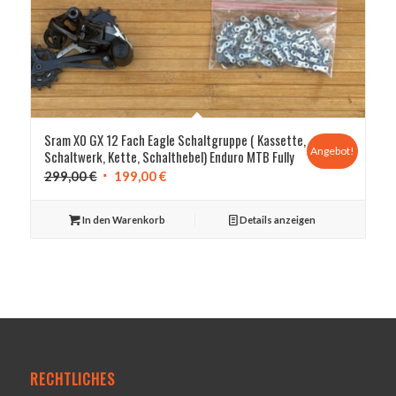
Sram X0 GX 12 Fach Eagle Schaltgruppe ( Kassette,
Angebot!
Schaltwerk, Kette, Schalthebel) Enduro MTB Fully
Ursprünglicher
Aktueller
299,00
€
199,00
€
Preis
Preis
war:
ist:
In den Warenkorb
Details anzeigen
299,00 €
199,00 €.
RECHTLICHES