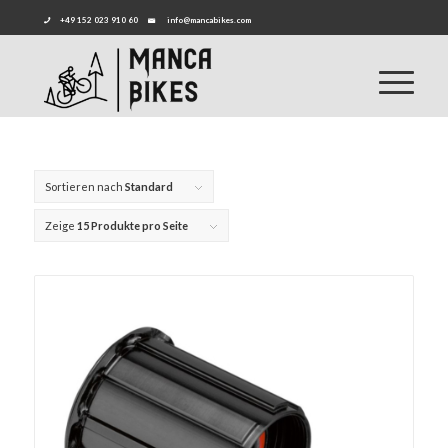
+49 152 023 910 60
info@mancabikes.com
Sortieren nach
Standard
Zeige
15 Produkte pro Seite