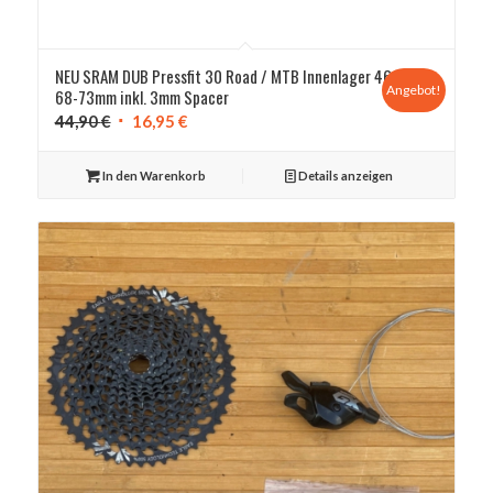
NEU SRAM DUB Pressfit 30 Road / MTB Innenlager 46 x
Angebot!
68-73mm inkl. 3mm Spacer
Ursprünglicher
Aktueller
44,90
€
16,95
€
Preis
Preis
war:
ist:
In den Warenkorb
Details anzeigen
44,90 €
16,95 €.