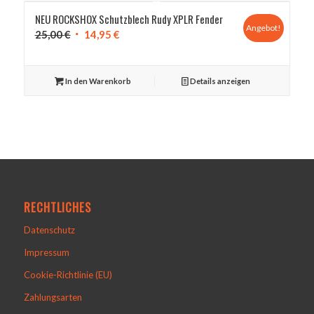
NEU ROCKSHOX Schutzblech Rudy XPLR Fender
Angebot!
Ursprünglicher
Aktueller
25,00
€
14,95
€
Preis
Preis
war:
ist:
In den Warenkorb
Details anzeigen
25,00 €
14,95 €.
RECHTLICHES
Datenschutz
Impressum
Cookie-Richtlinie (EU)
Zahlungsarten