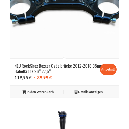
NEU RockShox Boxxer Gabelbrücke 2012-2018 35mm
Angebot!
Gabelkrone 26“ 27,5“
Ursprünglicher
Aktueller
119,95
€
39,99
€
Preis
Preis
war:
ist:
In den Warenkorb
Details anzeigen
119,95 €
39,99 €.