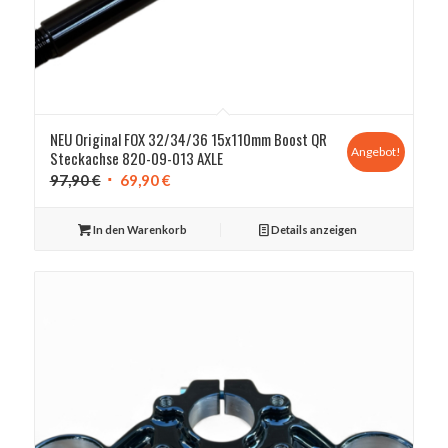
NEU Original FOX 32/34/36 15x110mm Boost QR
Angebot!
Steckachse 820-09-013 AXLE
Ursprünglicher
Aktueller
97,90
€
69,90
€
Preis
Preis
war:
ist:
In den Warenkorb
Details anzeigen
97,90 €
69,90 €.