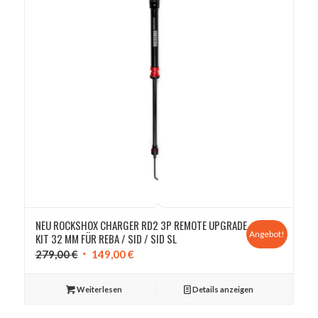
NEU ROCKSHOX CHARGER RD2 3P REMOTE UPGRADE
Angebot!
KIT 32 MM FÜR REBA / SID / SID SL
Ursprünglicher
Aktueller
279,00
€
149,00
€
Preis
Preis
war:
ist:
Weiterlesen
Details anzeigen
279,00 €
149,00 €.