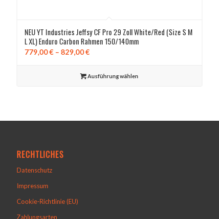
NEU YT Industries Jeffsy CF Pro 29 Zoll White/Red (Size S M
L XL) Enduro Carbon Rahmen 150/140mm
Preisspanne:
779,00
€
–
829,00
€
779,00 €
bis
Ausführung wählen
829,00 €
RECHTLICHES
Datenschutz
Impressum
Cookie-Richtlinie (EU)
Zahlungsarten