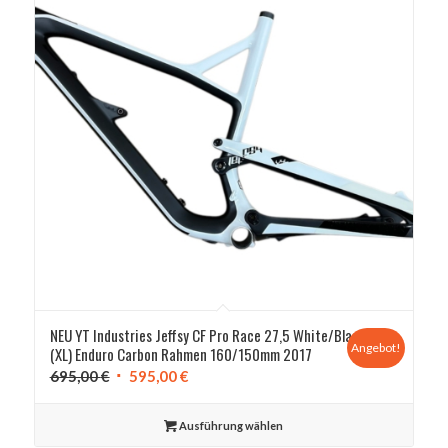
NEU YT Industries Jeffsy CF Pro Race 27,5 White/Black
Angebot!
(XL) Enduro Carbon Rahmen 160/150mm 2017
Ursprünglicher
Aktueller
695,00
€
595,00
€
Preis
Preis
war:
ist:
Ausführung wählen
695,00 €
595,00 €.