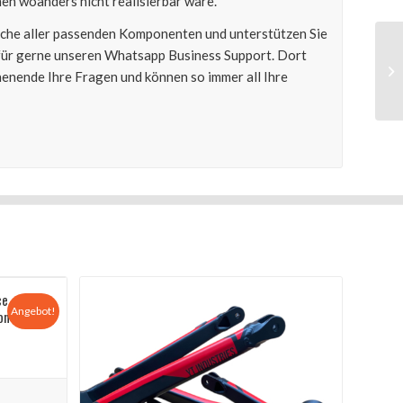
n woanders nicht realisierbar wäre.
Suche aller passenden Komponenten und unterstützen Sie
afür gerne unseren Whatsapp Business Support. Dort
nende Ihre Fragen und können so immer all Ihre
ce
Angebot!
on
r