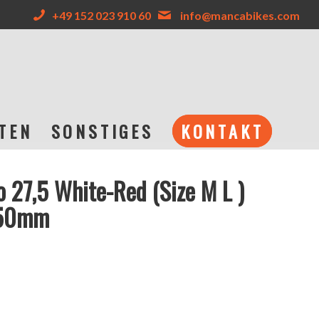
+49 152 023 910 60
info@mancabikes.com
TEN
SONSTIGES
KONTAKT
o 27,5 White-Red (Size M L )
150mm