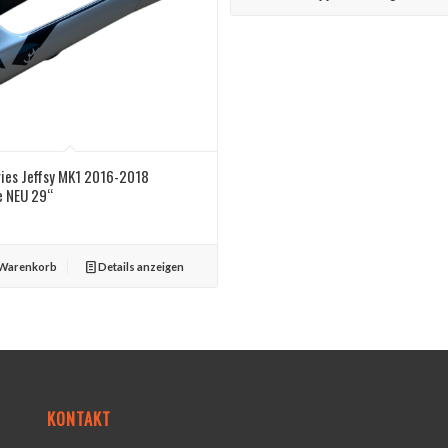
695,00 €
595,00 €.
ries Jeffsy MK1 2016-2018
e NEU 29“
€
 Warenkorb
Details anzeigen
KONTAKT