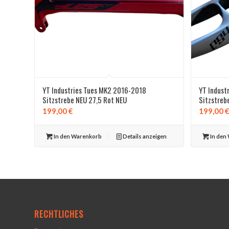
YT Industries Tues MK2 2016-2018
YT Indust
Sitzstrebe NEU 27,5 Rot NEU
Sitzstreb
199,00
€
199,00
In den Warenkorb
Details anzeigen
In den
RECHTLICHES