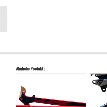
NEU YT Industries
Jeffsy CF Pro 27,5
Blood-Red (Size S M )
Enduro Carbon
Rahmen...
Ähnliche Produkte