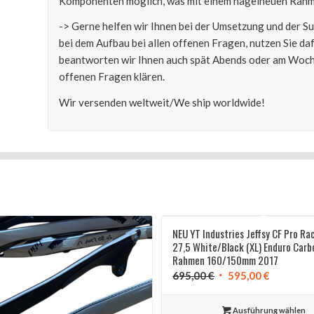
Komponenten möglich, was mit einem nagelneuen Rahme
-> Gerne helfen wir Ihnen bei der Umsetzung und der 
bei dem Aufbau bei allen offenen Fragen, nutzen Sie d
beantworten wir Ihnen auch spät Abends oder am Woche
offenen Fragen klären.
Wir versenden weltweit/We ship worldwide!
NEU YT Industries Jeffsy CF Pro Ra
27,5 White/Black (XL) Enduro Carb
Rahmen 160/150mm 2017
Ursprünglicher
Aktuelle
695,00
€
595,00
€
Preis
Preis
war:
ist:
Ausführung wählen