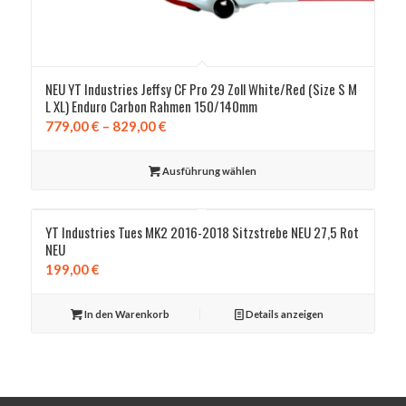
NEU YT Industries Jeffsy CF Pro 29 Zoll White/Red (Size S M
L XL) Enduro Carbon Rahmen 150/140mm
Preisspanne:
779,00
€
–
829,00
€
779,00 €
bis
Ausführung wählen
829,00 €
YT Industries Tues MK2 2016-2018 Sitzstrebe NEU 27,5 Rot
NEU
199,00
€
In den Warenkorb
Details anzeigen