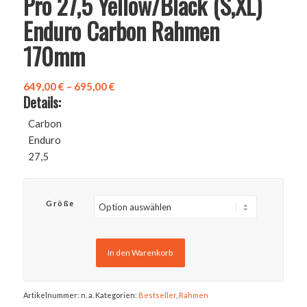
Pro 27,5 Yellow/Black (S,XL)
Enduro Carbon Rahmen
170mm
Preisspanne:
649,00
€
–
695,00
€
Details:
649,00 €
bis
Carbon
695,00 €
Enduro
27,5
Größe
In den Warenkorb
Artikelnummer:
n. a.
Kategorien:
Bestseller
,
Rahmen