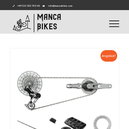
+49 152 023 910 60
info@mancabikes.com
Angebot!