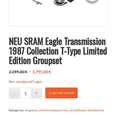
NEU SRAM Eagle Transmission
1987 Collection T-Type Limited
Edition Groupset
Ursprünglicher
Aktueller
2.299,00
€
1.795,00
€
Preis
Preis
Nur wenige auf Lager
war:
ist:
2.299,00 €
1.795,00 €.
In den Warenkorb
Kategorien:
Angebote
,
Antrieb
,
Komponenten
,
Schalthebel
,
Schaltwerke