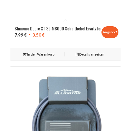
Shimano Deore XT SL-M8000 Schalthebel Ersatzteil
Angebot!
Ursprünglicher
Aktueller
7,99
€
3,50
€
Preis
Preis
war:
ist:
In den Warenkorb
Details anzeigen
7,99 €
3,50 €.