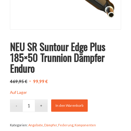
NEU SR Suntour Edge Plus
185×50 Trunnion Dämpfer
Enduro
Ursprünglicher
Aktueller
469,95
€
99,99
€
Preis
Preis
Auf Lager
war:
ist:
469,95 €
99,99 €.
In den Warenkorb
Kategorien:
Angebote
,
Dämpfer
,
Federung
,
Komponenten