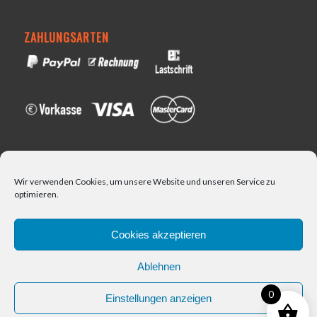
ZAHLUNGSARTEN
VERSAND
Wir verwenden Cookies, um unsere Website und unseren Service zu
optimieren.
Cookies akzeptieren
Ablehnen
0
Einstellungen anzeigen
Kontakt
© Copyright - Manca-Bikes -
Webdesign & SEO von Riescher