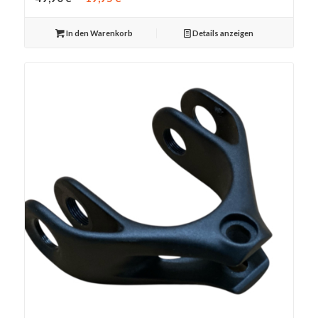
Preis
Preis
war:
ist:
In den Warenkorb
Details anzeigen
49,90 €
19,95 €.