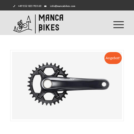
+49 152 023 910 60
info@mancabikes.com
Angebot!