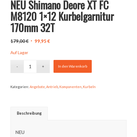
NEU Shimano Deore XT FC
M8120 1×12 Kurbelgarnitur
170mm 32T
Ursprünglicher
Aktueller
179,00
€
99,95
€
Preis
Preis
Auf Lager
war:
ist:
179,00 €
99,95 €.
In den Warenkorb
Kategorien:
Angebote
,
Antrieb
,
Komponenten
,
Kurbeln
Beschreibung
NEU