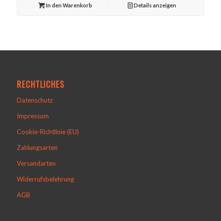
war:
ist:
In den Warenkorb
Details anzeigen
44,90 €
15,99 €.
RECHTLICHES
Datenschutz
Impressum
Cookie-Richtlinie (EU)
Zahlungsarten
Versandarten
Widerrufsbelehrung
AGB