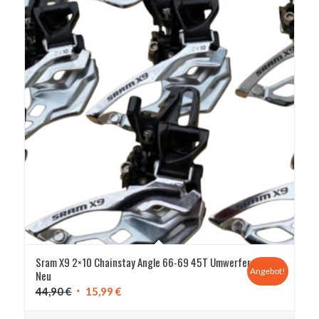
Sram X9 2×10 Chainstay Angle 66-69 45T Umwerfer
Angebot!
Neu
Ursprünglicher
Aktueller
44,90
€
15,99
€
Preis
Preis