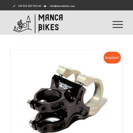
+49 152 023 910 60
info@mancabikes.com
Angebot!