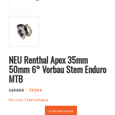
NEU Renthal Apex 35mm
50mm 6° Vorbau Stem Enduro
MTB
Ursprünglicher
Aktueller
119,90
€
79,90
€
Preis
Preis
Nur noch 1 Mal verfügbar
war:
ist:
119,90 €
79,90 €.
In den Warenkorb