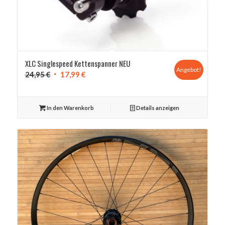
XLC Singlespeed Kettenspanner NEU
Angebot!
Ursprünglicher
Aktueller
24,95
€
17,99
€
Preis
Preis
war:
ist:
In den Warenkorb
Details anzeigen
24,95 €
17,99 €.