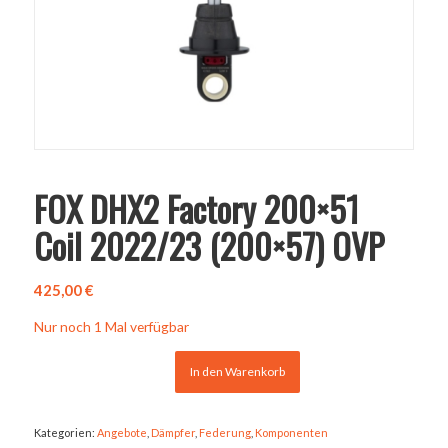
FOX DHX2 Factory 200×51
Coil 2022/23 (200×57) OVP
425,00
€
Nur noch 1 Mal verfügbar
In den Warenkorb
Kategorien:
Angebote
,
Dämpfer
,
Federung
,
Komponenten