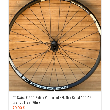
DT Swiss E1900 Spline Vorderrad NEU Non Boost 100×15
Laufrad Front Wheel
90,00
€