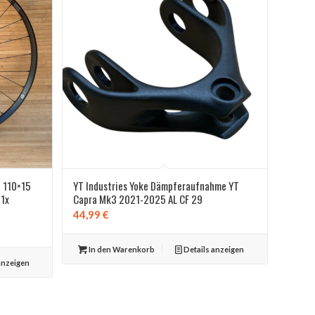
9 110×15
YT Industries Yoke Dämpferaufnahme YT
 1x
Capra Mk3 2021-2025 AL CF 29
44,99
€
In den Warenkorb
Details anzeigen
anzeigen