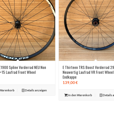
E1900 Spline Vorderrad NEU Non
E Thirteen TRS Boost Vorderrad 2
×15 Laufrad Front Wheel
Neuwertig Laufrad VR Front Wheel
Endkappe
139,00
€
 Warenkorb
Details anzeigen
In den Warenkorb
Details 