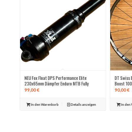
NEU Fox Float DPS Performance Elite
DT Swiss 
230x65mm Dämpfer Enduro MTB Fully
Boost 100
99,00
€
90,00
€
In den Warenkorb
Details anzeigen
In den