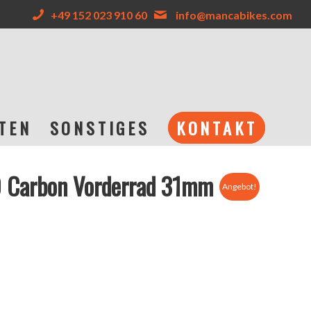
+49 152 023 910 60
info@mancabikes.com
TEN
SONSTIGES
KONTAKT
0 Carbon Vorderrad 31mm
Angebot!