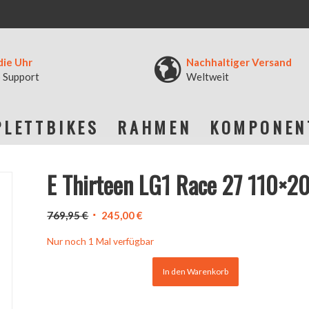
die Uhr
Nachhaltiger Versand
 Support
Weltweit
LETTBIKES
RAHMEN
KOMPONEN
E Thirteen LG1 Race 27 110×2
Ursprünglicher
Aktueller
769,95
€
245,00
€
Preis
Preis
Nur noch 1 Mal verfügbar
war:
ist:
769,95 €
245,00 €.
In den Warenkorb