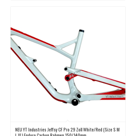
695,00 €
595,00 €.
NEU YT Industries Jeffsy CF Pro 29 Zoll White/Red (Size S M
L XL) Enduro Carbon Rahmen 150/140mm