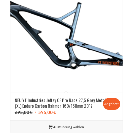
NEU YT Industries Jeffsy CF Pro Race 27,5 Grey Metal
Angebot!
(XL) Enduro Carbon Rahmen 160/150mm 2017
Ursprünglicher
Aktueller
695,00
€
595,00
€
Preis
Preis
war:
ist:
Ausführung wählen