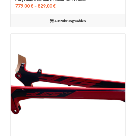
Preisspanne:
779,00
€
–
829,00
€
779,00 €
bis
Ausführung wählen
829,00 €