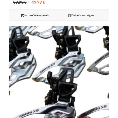
Ursprünglicher
Aktueller
89,90
€
49,99
€
Preis
Preis
war:
ist:
In den Warenkorb
Details anzeigen
89,90 €
49,99 €.