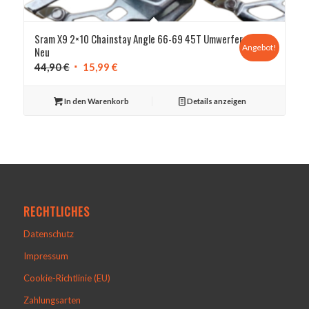
Sram X9 2×10 Chainstay Angle 66-69 45T Umwerfer
Angebot!
Neu
Ursprünglicher
Aktueller
44,90
€
15,99
€
Preis
Preis
war:
ist:
In den Warenkorb
Details anzeigen
44,90 €
15,99 €.
RECHTLICHES
Datenschutz
Impressum
Cookie-Richtlinie (EU)
Zahlungsarten