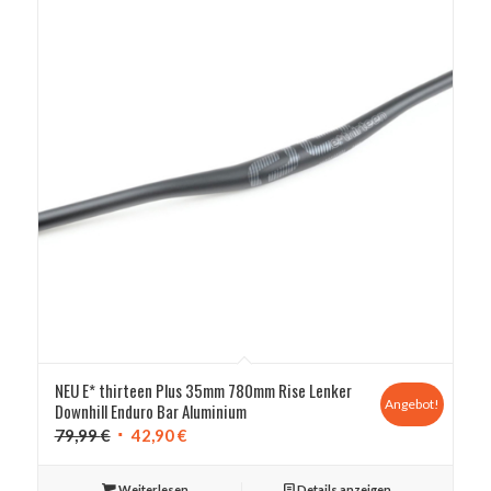
NEU E* thirteen Plus 35mm 780mm Rise Lenker
Angebot!
Downhill Enduro Bar Aluminium
Ursprünglicher
Aktueller
79,99
€
42,90
€
Preis
Preis
war:
ist:
Weiterlesen
Details anzeigen