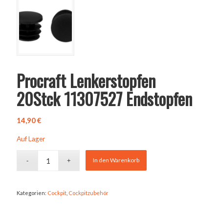
Procraft Lenkerstopfen
20Stck 11307527 Endstopfen
14,90
€
Auf Lager
In den Warenkorb
Kategorien:
Cockpit
,
Cockpitzubehör