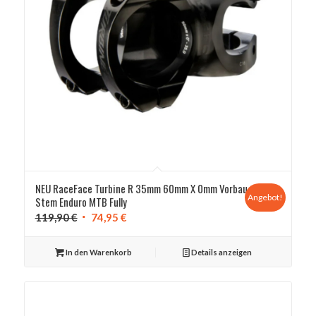
NEU RaceFace Turbine R 35mm 60mm X 0mm Vorbau
Angebot!
Stem Enduro MTB Fully
Ursprünglicher
Aktueller
119,90
€
74,95
€
Preis
Preis
war:
ist:
In den Warenkorb
Details anzeigen
119,90 €
74,95 €.