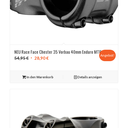
NEU Race Face Chester 35 Vorbau 40mm Enduro MTB
Angebot!
Ursprünglicher
Aktueller
54,95
€
28,90
€
Preis
Preis
war:
ist:
In den Warenkorb
Details anzeigen
54,95 €
28,90 €.