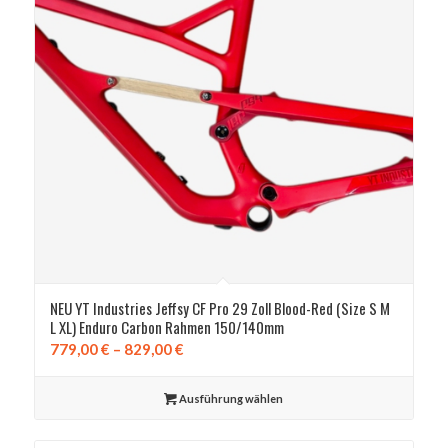
NEU YT Industries Jeffsy CF Pro 29 Zoll Blood-Red (Size S M
L XL) Enduro Carbon Rahmen 150/140mm
Preisspanne:
779,00
€
–
829,00
€
779,00 €
bis
Ausführung wählen
829,00 €