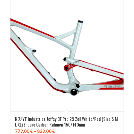
NEU YT Industries Jeffsy CF Pro 29 Zoll White/Red (Size S M
L XL) Enduro Carbon Rahmen 150/140mm
Preisspanne:
779,00
€
–
829,00
€