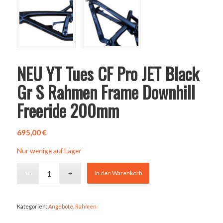
NEU YT Tues CF Pro JET Black
Gr S Rahmen Frame Downhill
Freeride 200mm
695,00
€
Nur wenige auf Lager
In den Warenkorb
Kategorien:
Angebote
,
Rahmen