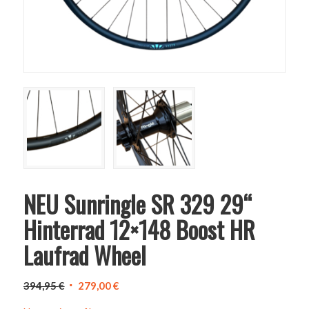
NEU Sunringle SR 329 29“
Hinterrad 12×148 Boost HR
Laufrad Wheel
Ursprünglicher
Aktueller
394,95
€
279,00
€
Preis
Preis