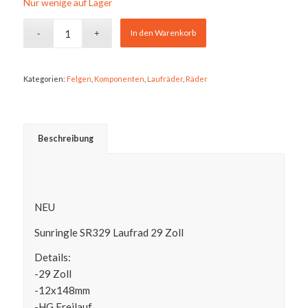
Nur wenige auf Lager
war:
ist:
394,95 €
279,00 €.
In den Warenkorb
Kategorien:
Felgen
,
Komponenten
,
Laufräder
,
Räder
Beschreibung
NEU
Sunringle SR329 Laufrad 29 Zoll
Details:
-29 Zoll
-12x148mm
-HG Freilauf