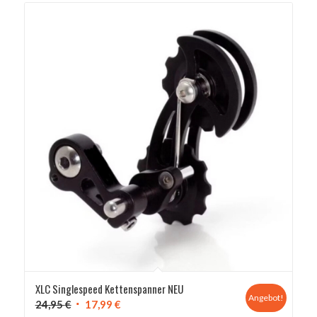
XLC Singlespeed Kettenspanner NEU
Angebot!
Ursprünglicher
Aktueller
24,95
€
17,99
€