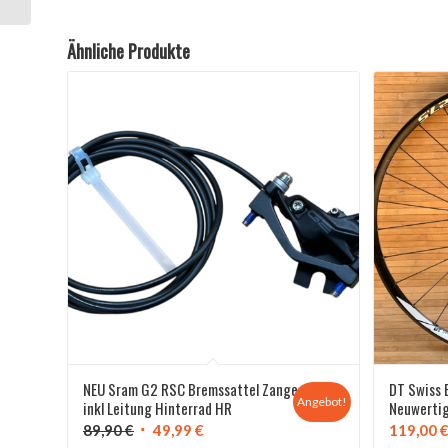
Ähnliche Produkte
NEU Sram G2 RSC Bremssattel Zange
DT Swiss 
Angebot!
inkl Leitung Hinterrad HR
Neuwertig
Ursprünglicher
Aktueller
89,90
€
49,99
€
119,00