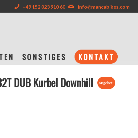
+49 152 023 910 60
info@mancabikes.com
TEN
SONSTIGES
KONTAKT
2T DUB Kurbel Downhill
Angebot!