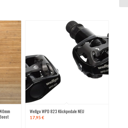
 140mm
Wellgo WPD 823 Klickpedale NEU
 Boost
17,95
€