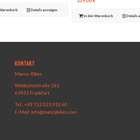
329,00
€
 Warenkorb
Details anzeigen
In den Warenkorb
Details 
KONTAKT
Manca-Bikes
Waldschulstraße 162
65933 Frankfurt
Tel.: +49 152 023 910 60
E-Mail: info@mancabikes.com