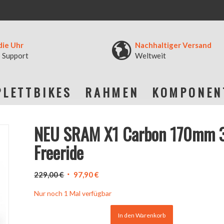
die Uhr
Nachhaltiger Versand
 Support
Weltweit
LETTBIKES
RAHMEN
KOMPONEN
NEU SRAM X1 Carbon 170mm 3
Freeride
Ursprünglicher
Aktueller
229,00
€
97,90
€
Preis
Preis
Nur noch 1 Mal verfügbar
war:
ist:
229,00 €
97,90 €.
In den Warenkorb