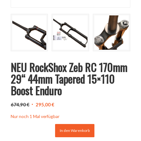
NEU RockShox Zeb RC 170mm
29“ 44mm Tapered 15×110
Boost Enduro
Ursprünglicher
Aktueller
674,90
€
295,00
€
Preis
Preis
Nur noch 1 Mal verfügbar
war:
ist:
674,90 €
295,00 €.
In den Warenkorb