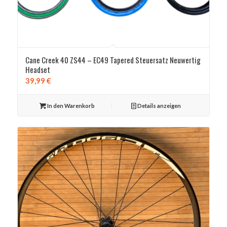
Cane Creek 40 ZS44 – EC49 Tapered Steuersatz Neuwertig
Headset
39,99
€
In den Warenkorb
Details anzeigen