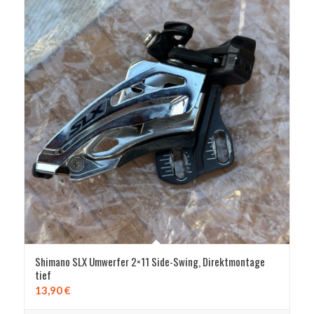
Shimano SLX Umwerfer 2×11 Side-Swing, Direktmontage
tief
13,90
€