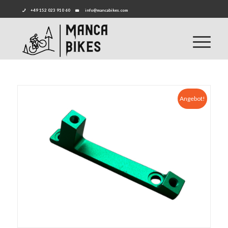
+49 152 023 910 60
info@mancabikes.com
Angebot!