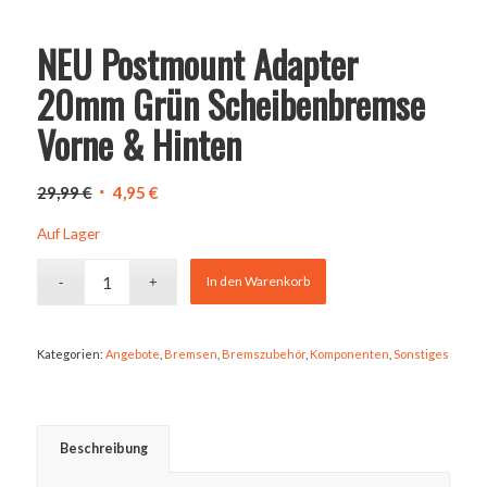
NEU Postmount Adapter
20mm Grün Scheibenbremse
Vorne & Hinten
Ursprünglicher
Aktueller
29,99
€
4,95
€
Preis
Preis
Auf Lager
war:
ist:
29,99 €
4,95 €.
In den Warenkorb
Kategorien:
Angebote
,
Bremsen
,
Bremszubehör
,
Komponenten
,
Sonstiges
Beschreibung