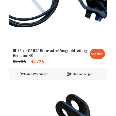
NEU Sram G2 RSC Bremssattel Zange inkl Leitung
Angebot!
Hinterrad HR
Ursprünglicher
Aktueller
89,90
€
49,99
€
Preis
Preis
war:
ist:
In den Warenkorb
Details anzeigen
89,90 €
49,99 €.