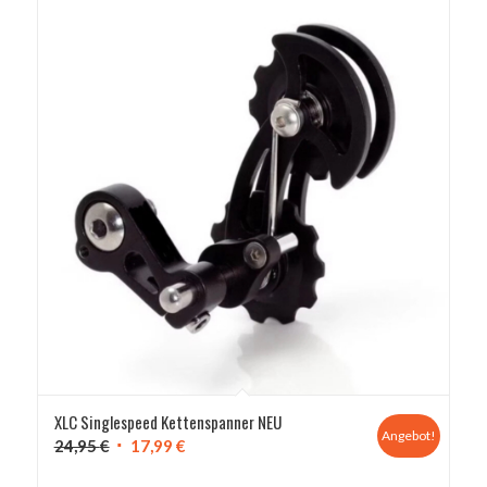
XLC Singlespeed Kettenspanner NEU
Angebot!
Ursprünglicher
Aktueller
24,95
€
17,99
€
Preis
Preis