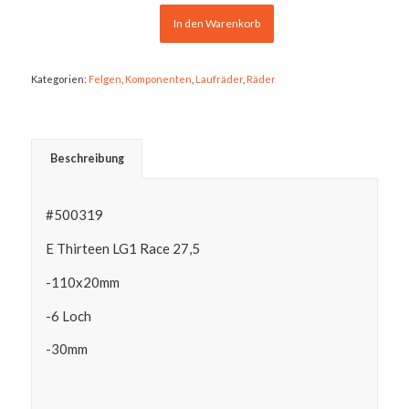
774,90 €
294,99 €.
In den Warenkorb
Kategorien:
Felgen
,
Komponenten
,
Laufräder
,
Räder
Beschreibung
#500319
E Thirteen LG1 Race 27,5
-110x20mm
-6 Loch
-30mm