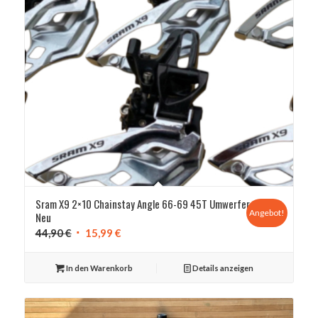
Sram X9 2×10 Chainstay Angle 66-69 45T Umwerfer
Angebot!
Neu
Ursprünglicher
Aktueller
44,90
€
15,99
€
Preis
Preis
war:
ist:
In den Warenkorb
Details anzeigen
44,90 €
15,99 €.