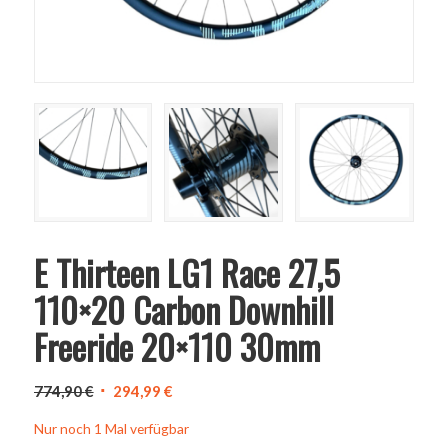
E Thirteen LG1 Race 27,5
110×20 Carbon Downhill
Freeride 20×110 30mm
Ursprünglicher
Aktueller
774,90
€
294,99
€
Preis
Preis
Nur noch 1 Mal verfügbar
war:
ist: