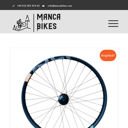
+49 152 023 910 60
info@mancabikes.com
Angebot!