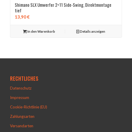
Shimano SLX Umwerfer 2×11 Side-Swing, Direktmontage
tief
13,90
€
In den Warenkorb
Details anzeigen
RECHTLICHES
Datenschutz
Impressum
Cookie-Richtlinie (EU)
Zahlungsarten
Versandarten