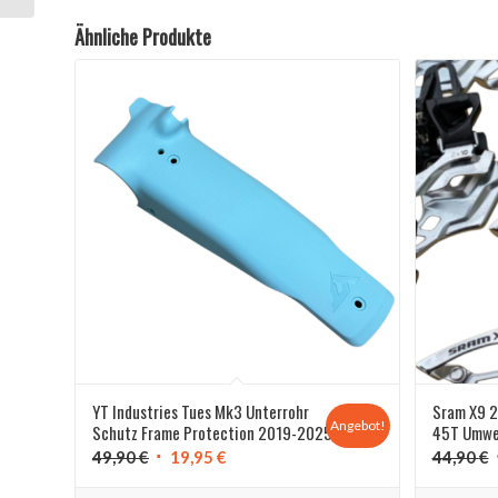
Ähnliche Produkte
YT Industries Tues Mk3 Unterrohr
Sram X9 2
Angebot!
Schutz Frame Protection 2019-2025
45T Umwe
Ursprünglicher
Aktueller
49,90
€
19,95
€
44,90
€
Preis
Preis