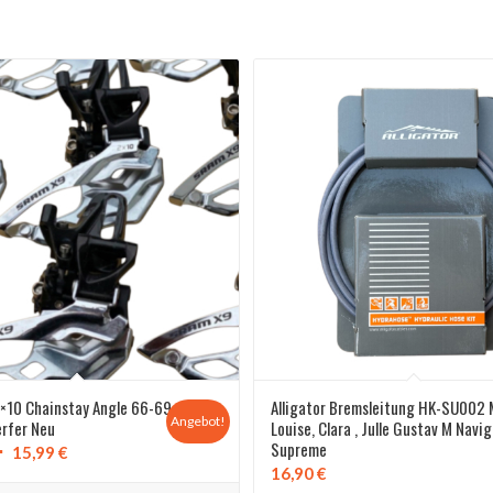
×10 Chainstay Angle 66-69
Alligator Bremsleitung HK-SU002
Angebot!
rfer Neu
Louise, Clara , Julle Gustav M Navi
Supreme
Ursprünglicher
Aktueller
15,99
€
16,90
€
Preis
Preis