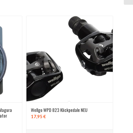
 Magura
Wellgo WPD 823 Klickpedale NEU
gator
17,95
€