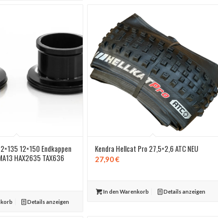
 12×135 12×150 Endkappen
Kendra Hellcat Pro 27,5×2,6 ATC NEU
KMA13 HAX2635 TAX636
27,90
€
In den Warenkorb
Details anzeigen
nkorb
Details anzeigen