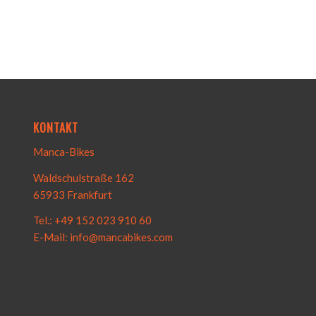
KONTAKT
Manca-Bikes
Waldschulstraße 162
65933 Frankfurt
Tel.: +49 152 023 910 60
E-Mail: info@mancabikes.com