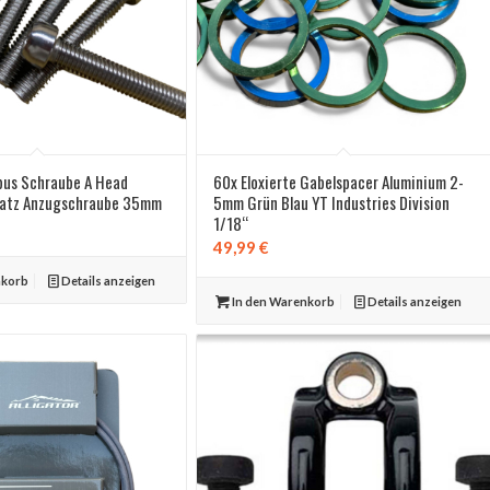
bus Schraube A Head
60x Eloxierte Gabelspacer Aluminium 2-
satz Anzugschraube 35mm
5mm Grün Blau YT Industries Division
1/18“
49,99
€
nkorb
Details anzeigen
In den Warenkorb
Details anzeigen