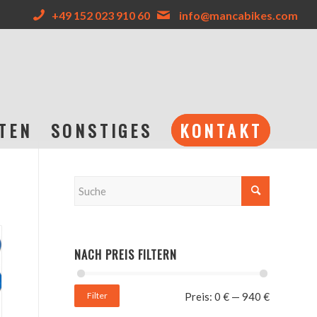
+49 152 023 910 60
info@mancabikes.com
TEN
SONSTIGES
KONTAKT
NACH PREIS FILTERN
Filter
Preis:
0 €
—
940 €