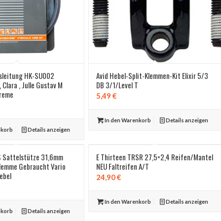
msleitung HK-SU002
Avid Hebel-Split-Klemmen-Kit Elixir 5/3
 Clara , Julle Gustav M
DB 3/1/Level T
preme
5,49
€
In den Warenkorb
Details anzeigen
nkorb
Details anzeigen
S Sattelstütze 31,6mm
E Thirteen TRSR 27,5×2,4 Reifen/Mantel
lemme Gebraucht Vario
NEU Faltreifen A/T
ebel
24,90
€
In den Warenkorb
Details anzeigen
nkorb
Details anzeigen