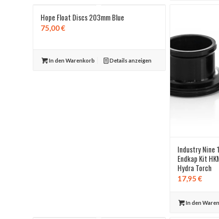
Hope Float Discs 203mm Blue
75,00
€
In den Warenkorb
Details anzeigen
Industry Nine
Endkap Kit H
Hydra Torch
17,95
€
In den Ware