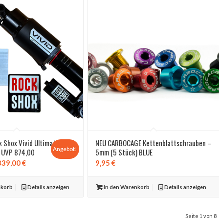
 Shox Vivid Ultimate
NEU CARBOCAGE Kettenblattschrauben –
Angebot!
 UVP 874,00
5mm (5 Stück) BLUE
prünglicher
Aktueller
339,00
€
9,95
€
is
Preis
:
ist:
nkorb
Details anzeigen
In den Warenkorb
Details anzeigen
,00 €
339,00 €.
Seite 1 von 8