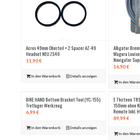
Acros 49mm Oberteil + 2 Spacer AZ-49
Alligator Bre
Headset NEU ZS49
Magura Louise,
Navigator Su
11,90
€
16,90
€
In den Warenkorb
Details anzeigen
In den Ware
BIKE HAND Bottom Bracket Tool (YC-155)
E Thirteen TR
Tretlager Werkzeug
150mm ohne K
Remote Inkl. H
6,99
€
89,99
€
In den Warenkorb
Details anzeigen
In den Ware