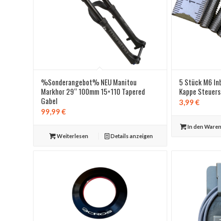
%Sonderangebot% NEU Manitou
5 Stück M6 In
Markhor 29“ 100mm 15×110 Tapered
Kappe Steuer
Gabel
3,99
€
99,99
€
In den Ware
Weiterlesen
Details anzeigen