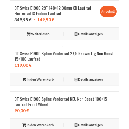
DT Swiss E1900 29“ 148×12 30mm XD Laufrad
Angebot!
Hinterrad IS Enduro Laufrad
Ursprünglicher
Aktueller
349,95
€
149,90
€
Preis
Preis
war:
ist:
Weiterlesen
Details anzeigen
349,95 €
149,90 €.
DT Swiss E1900 Spline Vorderrad 27,5 Neuwertig Non Boost
15×100 Laufrad
119,00
€
In den Warenkorb
Details anzeigen
DT Swiss E1900 Spline Vorderrad NEU Non Boost 100×15
Laufrad Front Wheel
90,00
€
In den Warenkorb
Details anzeigen