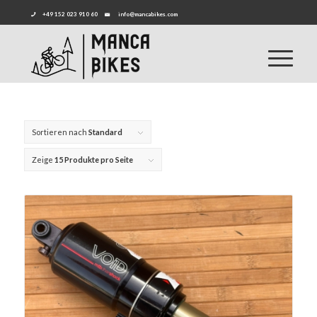
+49 152 023 910 60
info@mancabikes.com
Sortieren nach
Standard
Zeige
15 Produkte pro Seite