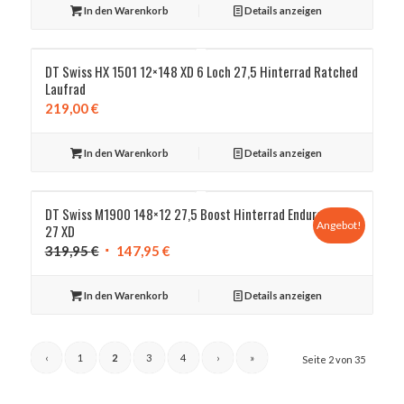
In den Warenkorb
Details anzeigen
DT Swiss HX 1501 12×148 XD 6 Loch 27,5 Hinterrad Ratched
Laufrad
219,00
€
In den Warenkorb
Details anzeigen
DT Swiss M1900 148×12 27,5 Boost Hinterrad Enduro
Angebot!
27 XD
Ursprünglicher
Aktueller
319,95
€
147,95
€
Preis
Preis
war:
ist:
In den Warenkorb
Details anzeigen
319,95 €
147,95 €.
‹
1
2
3
4
›
»
Seite 2 von 35