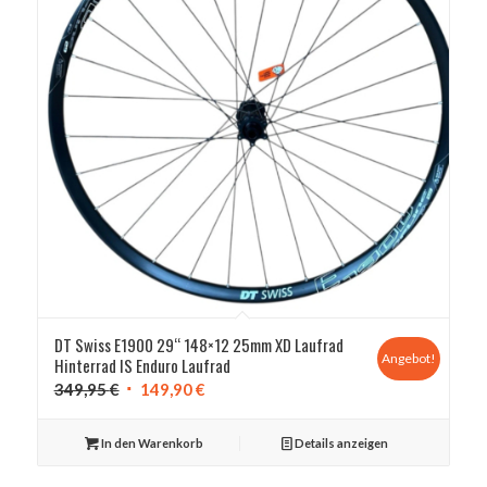
DT Swiss E1900 29“ 148×12 25mm XD Laufrad
Angebot!
Hinterrad IS Enduro Laufrad
Ursprünglicher
Aktueller
349,95
€
149,90
€
Preis
Preis
war:
ist:
In den Warenkorb
Details anzeigen
349,95 €
149,90 €.