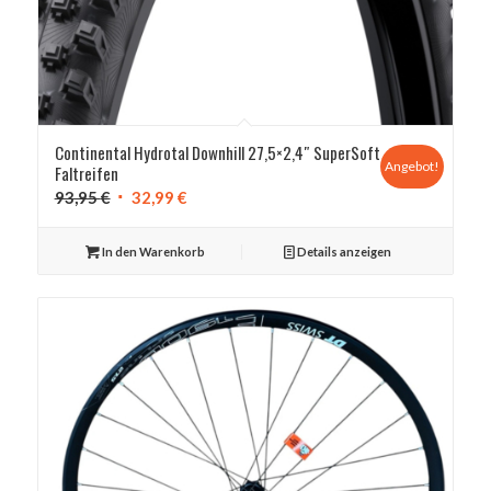
Continental Hydrotal Downhill 27,5×2,4″ SuperSoft
Angebot!
Faltreifen
Ursprünglicher
Aktueller
93,95
€
32,99
€
Preis
Preis
war:
ist:
In den Warenkorb
Details anzeigen
93,95 €
32,99 €.