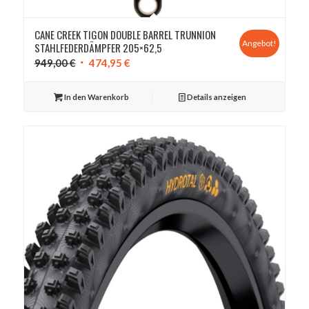
CANE CREEK TIGON DOUBLE BARREL TRUNNION
Angebot!
STAHLFEDERDÄMPFER 205×62,5
Ursprünglicher
Aktueller
949,00
€
474,95
€
Preis
Preis
war:
ist:
In den Warenkorb
Details anzeigen
949,00 €
474,95 €.