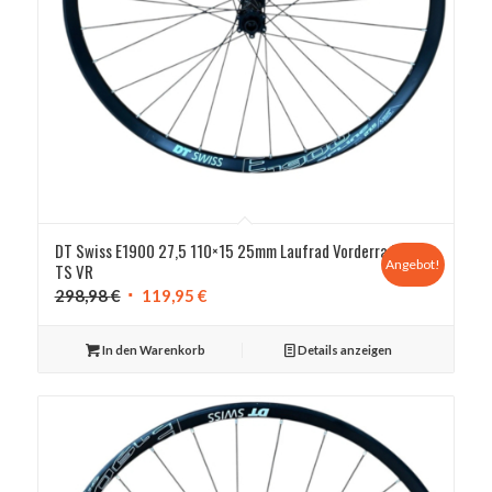
DT Swiss E1900 27,5 110×15 25mm Laufrad Vorderrad
Angebot!
TS VR
Ursprünglicher
Aktueller
298,98
€
119,95
€
Preis
Preis
war:
ist:
In den Warenkorb
Details anzeigen
298,98 €
119,95 €.